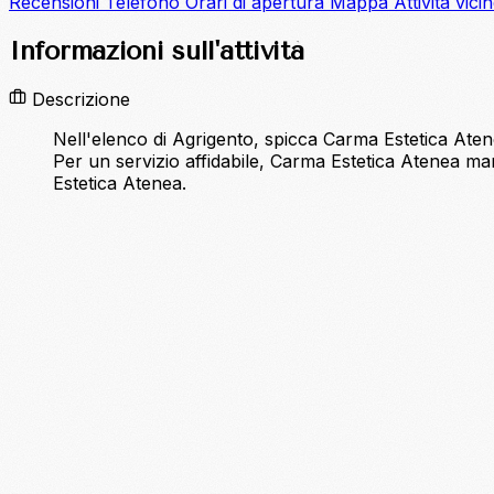
Recensioni
Telefono
Orari di apertura
Mappa
Attività vici
Informazioni sull'attività
Descrizione
Nell'elenco di Agrigento, spicca Carma Estetica Atene
Per un servizio affidabile, Carma Estetica Atenea mant
Estetica Atenea.