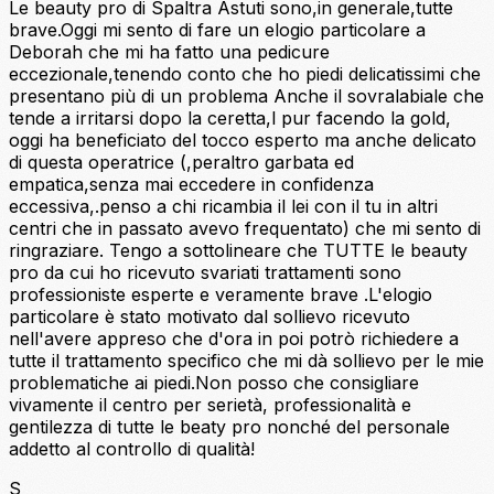
Le beauty pro di Spaltra Astuti sono,in generale,tutte
brave.Oggi mi sento di fare un elogio particolare a
Deborah che mi ha fatto una pedicure
eccezionale,tenendo conto che ho piedi delicatissimi che
presentano più di un problema Anche il sovralabiale che
tende a irritarsi dopo la ceretta,l pur facendo la gold,
oggi ha beneficiato del tocco esperto ma anche delicato
di questa operatrice (,peraltro garbata ed
empatica,senza mai eccedere in confidenza
eccessiva,.penso a chi ricambia il lei con il tu in altri
centri che in passato avevo frequentato) che mi sento di
ringraziare. Tengo a sottolineare che TUTTE le beauty
pro da cui ho ricevuto svariati trattamenti sono
professioniste esperte e veramente brave .L'elogio
particolare è stato motivato dal sollievo ricevuto
nell'avere appreso che d'ora in poi potrò richiedere a
tutte il trattamento specifico che mi dà sollievo per le mie
problematiche ai piedi.Non posso che consigliare
vivamente il centro per serietà, professionalità e
gentilezza di tutte le beaty pro nonché del personale
addetto al controllo di qualità!
S