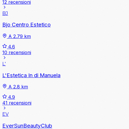
12 recensioni
BJ
Bjo Centro Estetico
A 2.79 km
4.6
10 recensioni
L'
L'Estetica In di Manuela
A 2.8 km
4.9
41 recensioni
EV
EverSunBeautyClub