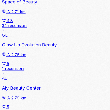
Space of Beauty
A 2.71 km
4.8
34 recensioni
GL
Glow Up Evolution Beauty
A 2.76 km
5
1 recensioni
AL
Aly Beauty Center
A 2.79 km
5