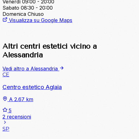
Venerdì
09:00 - 20:00
Sabato
08:30 - 20:00
Domenica
Chiuso
Visualizza su Google Maps
Altri centri estetici vicino a
Alessandria
Vedi altro a Alessandria
CE
Centro estetico Aglaia
A 2.67 km
5
2 recensioni
SP