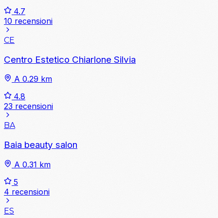
4.7
10 recensioni
CE
Centro Estetico Chiarlone Silvia
A 0.29 km
4.8
23 recensioni
BA
Baia beauty salon
A 0.31 km
5
4 recensioni
ES