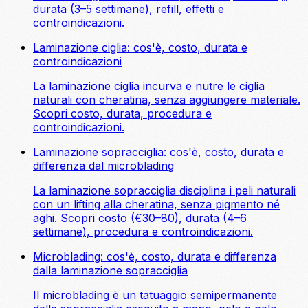
durata (3–5 settimane), refill, effetti e
controindicazioni.
Laminazione ciglia: cos'è, costo, durata e
controindicazioni
La laminazione ciglia incurva e nutre le ciglia
naturali con cheratina, senza aggiungere materiale.
Scopri costo, durata, procedura e
controindicazioni.
Laminazione sopracciglia: cos'è, costo, durata e
differenza dal microblading
La laminazione sopracciglia disciplina i peli naturali
con un lifting alla cheratina, senza pigmento né
aghi. Scopri costo (€30–80), durata (4–6
settimane), procedura e controindicazioni.
Microblading: cos'è, costo, durata e differenza
dalla laminazione sopracciglia
Il microblading è un tatuaggio semipermanente