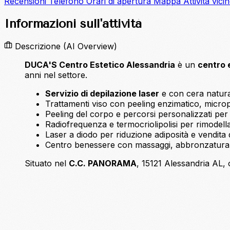
Recensioni
Telefono
Orari di apertura
Mappa
Attività vici
Informazioni sull'attività
Descrizione
(AI Overview)
DUCA'S Centro Estetico Alessandria
è un
centro 
anni nel settore.
Servizio di depilazione laser
e con cera natural
Trattamenti viso con peeling enzimatico, microp
Peeling del corpo e percorsi personalizzati per c
Radiofrequenza e termocriolipolisi per rimodel
Laser a diodo per riduzione adiposità e vendita 
Centro benessere con massaggi, abbronzatura 
Situato nel
C.C. PANORAMA
, 15121 Alessandria AL, 