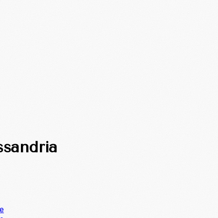
ssandria
ne