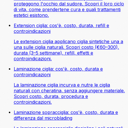
proteggono l'occhio dal sudore. Scopri il loro ciclo
di vita, come prendertene cura e quali trattamenti
estetici esistono.
Extension ciglia: cos'è, costo, durata, refill e
controindicazioni
Le extension ciglia applicano ciglia sintetiche una a
una sulle ciglia naturali. Scopri costo (€60–300),
durata (3–5 settimane), refill, effetti e
controindicazioni.
Laminazione ciglia: cos'è, costo, durata e
controindicazioni
La laminazione ciglia incurva e nutre le ciglia
naturali con cheratina, senza aggiungere materiale.
Scopri costo, durata, procedura e
controindicazioni.
Laminazione sopracciglia: cos'è, costo, durata e
differenza dal microblading