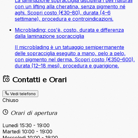
La laminazione sopracciglia disciplina i peli naturali
con un lifting alla cheratina, senza pigmento né
aghi. Scopri costo (€30–80), durata (4–6
settimane), procedura e controindicazioni.
Microblading: cos'è, costo, durata e differenza
dalla laminazione sopracciglia
Il microblading è un tatuaggio semipermanente
delle sopracciglia eseguito a mano, pelo a pelo,
con pigmento nel derma. Scopri costo (€350–600),
durata (12–18 mesi), procedura e guarigione.
Contatti e Orari
Vedi telefono
Chiuso
Orari di apertura
Lunedì
15:30 - 19:00
Martedì
10:00 - 19:00
Mercoledì
10:00 - 19:00