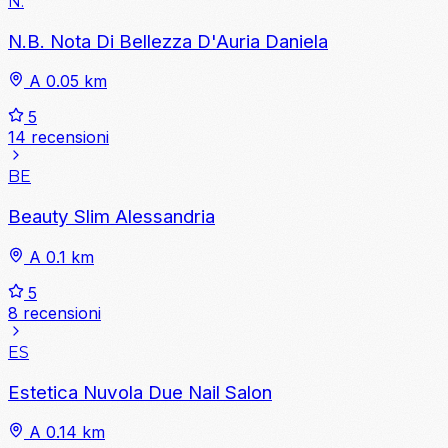
N.
N.B. Nota Di Bellezza D'Auria Daniela
A 0.05 km
5
14 recensioni
BE
Beauty Slim Alessandria
A 0.1 km
5
8 recensioni
ES
Estetica Nuvola Due Nail Salon
A 0.14 km