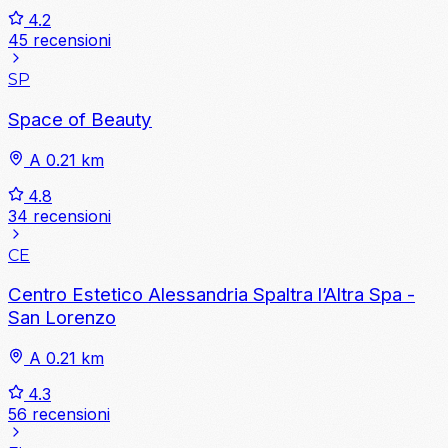
4.2
45 recensioni
SP
Space of Beauty
A 0.21 km
4.8
34 recensioni
CE
Centro Estetico Alessandria Spaltra l’Altra Spa -
San Lorenzo
A 0.21 km
4.3
56 recensioni