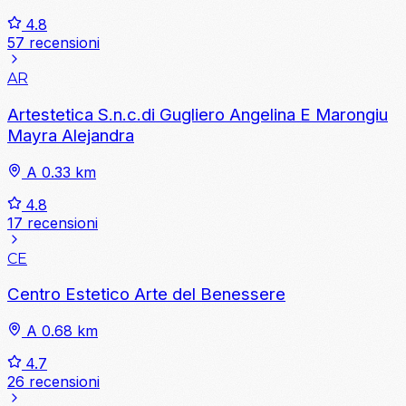
4.8
57 recensioni
AR
Artestetica S.n.c.di Gugliero Angelina E Marongiu
Mayra Alejandra
A 0.33 km
4.8
17 recensioni
CE
Centro Estetico Arte del Benessere
A 0.68 km
4.7
26 recensioni