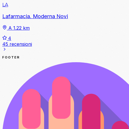
LA
Lafarmacia. Moderna Novi
A 1.22 km
4
45 recensioni
FOOTER