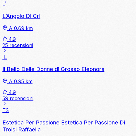
L’
L’Angolo Di Cri
A 0.69 km
4.9
25 recensioni
IL
Il Bello Delle Donne di Grosso Eleonora
A 0.95 km
4.9
59 recensioni
ES
Estetica Per Passione Estetica Per Passione Di
Troisi Raffaella