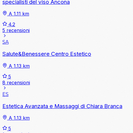
specialisti del viso Ancona
A 1.11 km
4.2
5 recensioni
SA
Salute&Benessere Centro Estetico
A 1.13 km
5
8 recensioni
ES
Estetica Avanzata e Massaggi di Chiara Branca
A 1.13 km
5