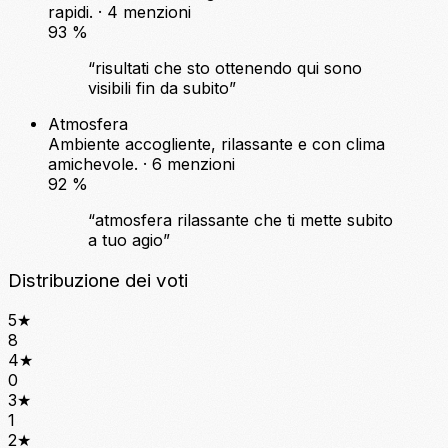
rapidi. · 4 menzioni
93
%
“risultati che sto ottenendo qui sono
visibili fin da subito”
Atmosfera
Ambiente accogliente, rilassante e con clima
amichevole. · 6 menzioni
92
%
“atmosfera rilassante che ti mette subito
a tuo agio”
Distribuzione dei voti
5
★
8
4
★
0
3
★
1
2
★