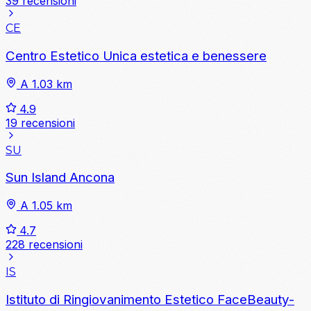
39 recensioni
CE
Centro Estetico Unica estetica e benessere
A 1.03 km
4.9
19 recensioni
SU
Sun Island Ancona
A 1.05 km
4.7
228 recensioni
IS
Istituto di Ringiovanimento Estetico FaceBeauty-