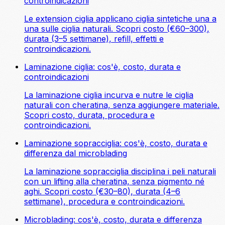
controindicazioni
Le extension ciglia applicano ciglia sintetiche una a
una sulle ciglia naturali. Scopri costo (€60–300),
durata (3–5 settimane), refill, effetti e
controindicazioni.
Laminazione ciglia: cos'è, costo, durata e
controindicazioni
La laminazione ciglia incurva e nutre le ciglia
naturali con cheratina, senza aggiungere materiale.
Scopri costo, durata, procedura e
controindicazioni.
Laminazione sopracciglia: cos'è, costo, durata e
differenza dal microblading
La laminazione sopracciglia disciplina i peli naturali
con un lifting alla cheratina, senza pigmento né
aghi. Scopri costo (€30–80), durata (4–6
settimane), procedura e controindicazioni.
Microblading: cos'è, costo, durata e differenza