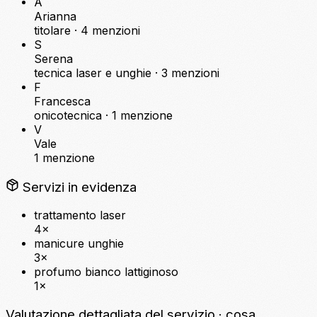
A
Arianna
titolare ·
4 menzioni
S
Serena
tecnica laser e unghie ·
3 menzioni
F
Francesca
onicotecnica ·
1 menzione
V
Vale
1 menzione
Servizi in evidenza
trattamento laser
4×
manicure unghie
3×
profumo bianco lattiginoso
1×
Valutazione dettagliata del servizio
· cosa