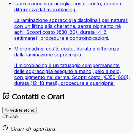
Laminazione sopracciglia: cos'è, costo, durata e
differenza dal microblading
La laminazione sopracciglia disciplina i peli naturali
con un lifting alla cheratina, senza pigmento né
aghi. Scopri costo (€30–80), durata (4–6
settimane), procedura e controindicazioni.
Microblading: cos'è, costo, durata e differenza
dalla laminazione sopracciglia
Il microblading è un tatuaggio semipermanente
delle sopracciglia eseguito a mano, pelo a pelo,
con pigmento nel derma. Scopri costo (€350–600),
durata (12–18 mesi), procedura e guarigione.
Contatti e Orari
Vedi telefono
Chiuso
Orari di apertura