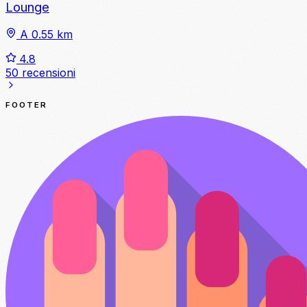
Lounge
A 0.55 km
4.8
50 recensioni
FOOTER