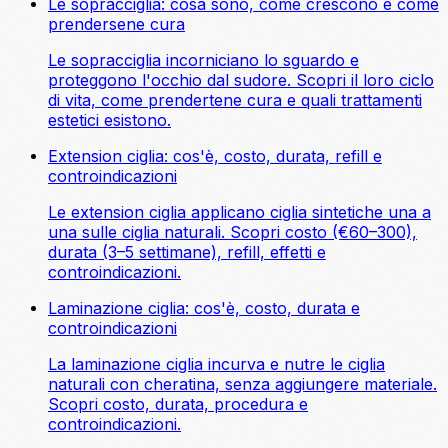
Le sopracciglia: cosa sono, come crescono e come
prendersene cura
Le sopracciglia incorniciano lo sguardo e
proteggono l'occhio dal sudore. Scopri il loro ciclo
di vita, come prendertene cura e quali trattamenti
estetici esistono.
Extension ciglia: cos'è, costo, durata, refill e
controindicazioni
Le extension ciglia applicano ciglia sintetiche una a
una sulle ciglia naturali. Scopri costo (€60–300),
durata (3–5 settimane), refill, effetti e
controindicazioni.
Laminazione ciglia: cos'è, costo, durata e
controindicazioni
La laminazione ciglia incurva e nutre le ciglia
naturali con cheratina, senza aggiungere materiale.
Scopri costo, durata, procedura e
controindicazioni.