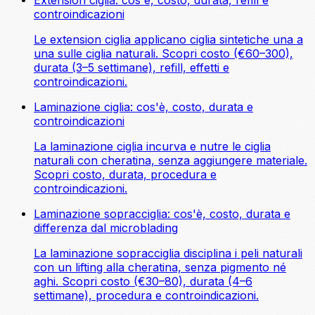
controindicazioni
Le extension ciglia applicano ciglia sintetiche una a
una sulle ciglia naturali. Scopri costo (€60–300),
durata (3–5 settimane), refill, effetti e
controindicazioni.
Laminazione ciglia: cos'è, costo, durata e
controindicazioni
La laminazione ciglia incurva e nutre le ciglia
naturali con cheratina, senza aggiungere materiale.
Scopri costo, durata, procedura e
controindicazioni.
Laminazione sopracciglia: cos'è, costo, durata e
differenza dal microblading
La laminazione sopracciglia disciplina i peli naturali
con un lifting alla cheratina, senza pigmento né
aghi. Scopri costo (€30–80), durata (4–6
settimane), procedura e controindicazioni.