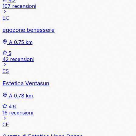
107 recensioni
EG
egozone benessere
A 0.75 km
5
42 recensioni
ES
Estetica Ventasun
A 0.78 km
4.6
16 recensioni
CE