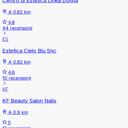
Centro di Estetica Linea Donna
A 0.82 km
4.8
44 recensioni
ES
Estetica Cielo Blu Snc
A 0.82 km
4.8
10 recensioni
KF
KF Beauty Salon Nails
A 0.9 km
5