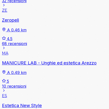
32 recensioni
ZE
Zeropeli
A 0.46 km
4.5
68 recensioni
MA
MANICURE LAB - Unghie ed estetica Arezzo
A 0.49 km
5
10 recensioni
ES
Estetica New Style