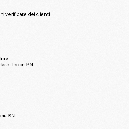
verificate dei clienti
tura
Telese Terme BN
erme BN