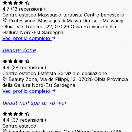
4.7
(13 recensioni )
Centro estetico
Massaggio-terapista
Centro benessere
Professional Massages di Massa Denise - Massaggi
Olbia, Via Trentino, 22, 07026 Olbia Provincia della
Gallura Nord-Est Sardegna
Vedi profilo completo
Beauty Zone
4.4
(38 recensioni )
Centro estetico
Estetista
Servizio di depilazione
Beauty Zone, Via de Filippi, 13, 07026 Olbia Provincia
della Gallura Nord-Est Sardegna
Vedi profilo completo
beaut nail spa di xu wei
4.4
(37 recensioni )
Centro estetico
beaut nail spa di xu wei, C.so Vittorio Veneto, n13A,