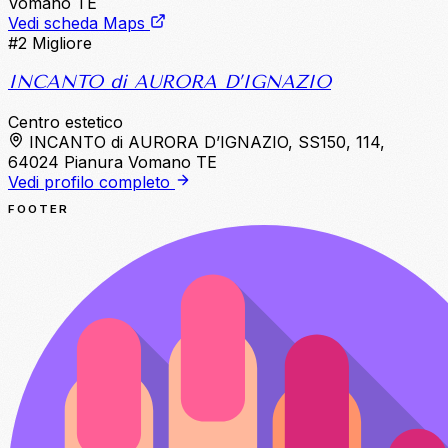
Vomano TE
Vedi scheda Maps
#2
Migliore
INCANTO di AURORA D’IGNAZIO
Centro estetico
INCANTO di AURORA D’IGNAZIO, SS150, 114,
64024 Pianura Vomano TE
Vedi profilo completo
FOOTER