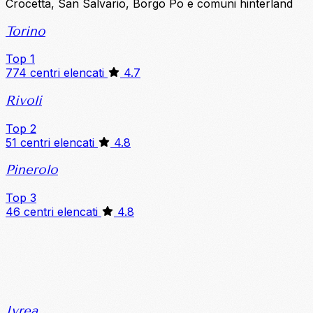
Crocetta, San Salvario, Borgo Po e comuni hinterland
Torino
Top 1
774 centri elencati
4.7
Rivoli
Top 2
51 centri elencati
4.8
Pinerolo
Top 3
46 centri elencati
4.8
Ivrea