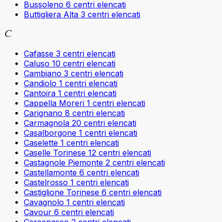
Bussoleno
6 centri elencati
Buttigliera Alta
3 centri elencati
C
Cafasse
3 centri elencati
Caluso
10 centri elencati
Cambiano
3 centri elencati
Candiolo
1 centri elencati
Cantoira
1 centri elencati
Cappella Moreri
1 centri elencati
Carignano
8 centri elencati
Carmagnola
20 centri elencati
Casalborgone
1 centri elencati
Caselette
1 centri elencati
Caselle Torinese
12 centri elencati
Castagnole Piemonte
2 centri elencati
Castellamonte
6 centri elencati
Castelrosso
1 centri elencati
Castiglione Torinese
6 centri elencati
Cavagnolo
1 centri elencati
Cavour
6 centri elencati
Cercenasco
2 centri elencati