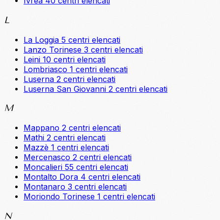
Ivrea
40 centri elencati
L
La Loggia
5 centri elencati
Lanzo Torinese
3 centri elencati
Leini
10 centri elencati
Lombriasco
1 centri elencati
Luserna
2 centri elencati
Luserna San Giovanni
2 centri elencati
M
Mappano
2 centri elencati
Mathi
2 centri elencati
Mazzè
1 centri elencati
Mercenasco
2 centri elencati
Moncalieri
55 centri elencati
Montalto Dora
4 centri elencati
Montanaro
3 centri elencati
Moriondo Torinese
1 centri elencati
N