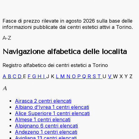
Fasce di prezzo rilevate in agosto 2026 sulla base delle
informazioni pubblicate dai centri estetici attivi a Torino.
A-Z
Navigazione alfabetica delle località
Registro alfabetico dei centri estetici a Torino
A
B
C
D
E
F
G
H
I
J
K
L
M
N
O
P
Q
R
S
T
U
V
W
X
Y
Z
A
Airasca
2 centri elencati
Albiano d'Ivrea
1 centri elencati
Alice Superiore
1 centri elencati
Almese
1 centri elencati
Alpignano
6 centri elencati
Andezeno
1 centri elencati
Avigliana
13 centri elencati