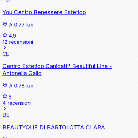
You Centro Benessere Estetico
A 0.77 km
4.9
12 recensioni
CE
Centro Estetico Canicatti' Beautiful Line -
Antonella Gallo
A 0.78 km
5
4 recensioni
BE
BEAUTYQUE DI BARTOLOTTA CLARA