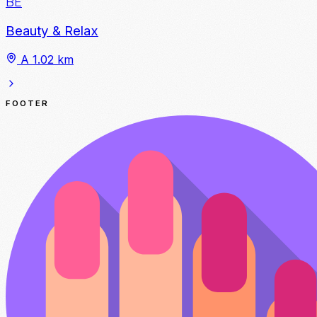
BE
Beauty & Relax
A 1.02 km
FOOTER