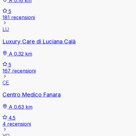
A 0.16 km
5
181 recensioni
LU
Luxury Care di Luciana Calà
A 0.32 km
5
167 recensioni
CE
Centro Medico Fanara
A 0.63 km
4.5
4 recensioni
YO