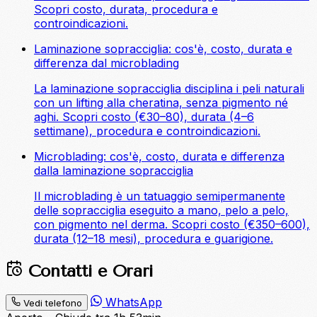
Scopri costo, durata, procedura e
controindicazioni.
Laminazione sopracciglia: cos'è, costo, durata e
differenza dal microblading
La laminazione sopracciglia disciplina i peli naturali
con un lifting alla cheratina, senza pigmento né
aghi. Scopri costo (€30–80), durata (4–6
settimane), procedura e controindicazioni.
Microblading: cos'è, costo, durata e differenza
dalla laminazione sopracciglia
Il microblading è un tatuaggio semipermanente
delle sopracciglia eseguito a mano, pelo a pelo,
con pigmento nel derma. Scopri costo (€350–600),
durata (12–18 mesi), procedura e guarigione.
Contatti e Orari
WhatsApp
Vedi telefono