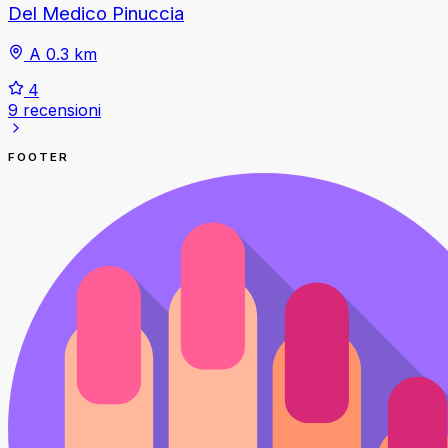
Del Medico Pinuccia
A 0.3 km
4
9 recensioni
FOOTER