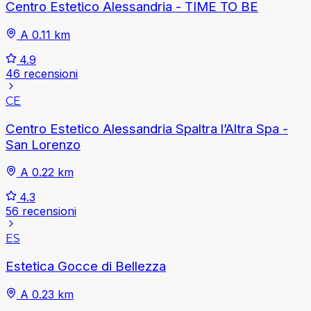
Centro Estetico Alessandria - TIME TO BE
A 0.11 km
4.9
46 recensioni
CE
Centro Estetico Alessandria Spaltra l’Altra Spa -
San Lorenzo
A 0.22 km
4.3
56 recensioni
ES
Estetica Gocce di Bellezza
A 0.23 km