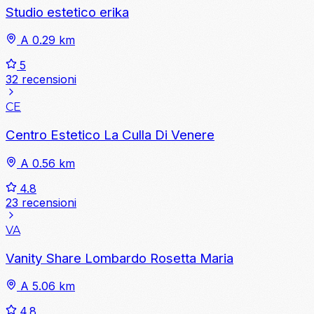
Studio estetico erika
A 0.29 km
5
32 recensioni
CE
Centro Estetico La Culla Di Venere
A 0.56 km
4.8
23 recensioni
VA
Vanity Share Lombardo Rosetta Maria
A 5.06 km
4.8