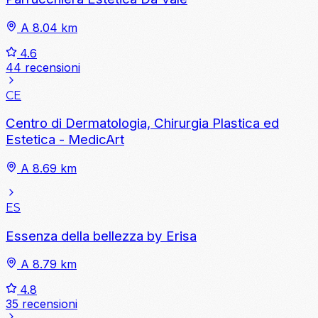
A 8.04 km
4.6
44 recensioni
CE
Centro di Dermatologia, Chirurgia Plastica ed
Estetica - MedicArt
A 8.69 km
ES
Essenza della bellezza by Erisa
A 8.79 km
4.8
35 recensioni