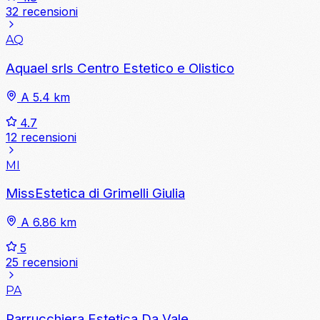
32 recensioni
AQ
Aquael srls Centro Estetico e Olistico
A 5.4 km
4.7
12 recensioni
MI
MissEstetica di Grimelli Giulia
A 6.86 km
5
25 recensioni
PA
Parrucchiera Estetica Da Vale