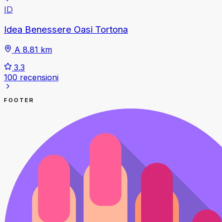
ID
Idea Benessere Oasi Tortona
A 8.81 km
3.3
100 recensioni
FOOTER