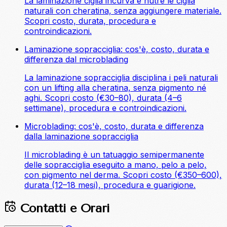
La laminazione ciglia incurva e nutre le ciglia
naturali con cheratina, senza aggiungere materiale.
Scopri costo, durata, procedura e
controindicazioni.
Laminazione sopracciglia: cos'è, costo, durata e
differenza dal microblading
La laminazione sopracciglia disciplina i peli naturali
con un lifting alla cheratina, senza pigmento né
aghi. Scopri costo (€30–80), durata (4–6
settimane), procedura e controindicazioni.
Microblading: cos'è, costo, durata e differenza
dalla laminazione sopracciglia
Il microblading è un tatuaggio semipermanente
delle sopracciglia eseguito a mano, pelo a pelo,
con pigmento nel derma. Scopri costo (€350–600),
durata (12–18 mesi), procedura e guarigione.
Contatti e Orari