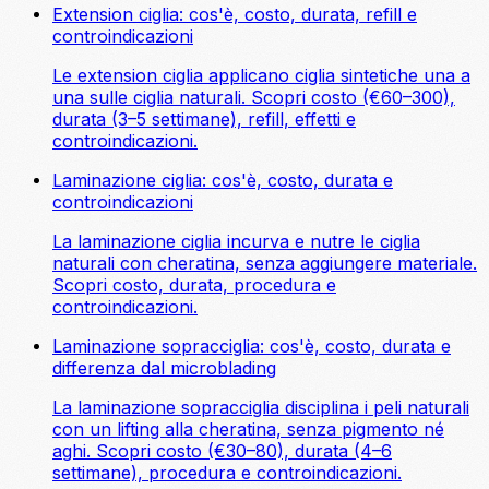
Extension ciglia: cos'è, costo, durata, refill e
controindicazioni
Le extension ciglia applicano ciglia sintetiche una a
una sulle ciglia naturali. Scopri costo (€60–300),
durata (3–5 settimane), refill, effetti e
controindicazioni.
Laminazione ciglia: cos'è, costo, durata e
controindicazioni
La laminazione ciglia incurva e nutre le ciglia
naturali con cheratina, senza aggiungere materiale.
Scopri costo, durata, procedura e
controindicazioni.
Laminazione sopracciglia: cos'è, costo, durata e
differenza dal microblading
La laminazione sopracciglia disciplina i peli naturali
con un lifting alla cheratina, senza pigmento né
aghi. Scopri costo (€30–80), durata (4–6
settimane), procedura e controindicazioni.