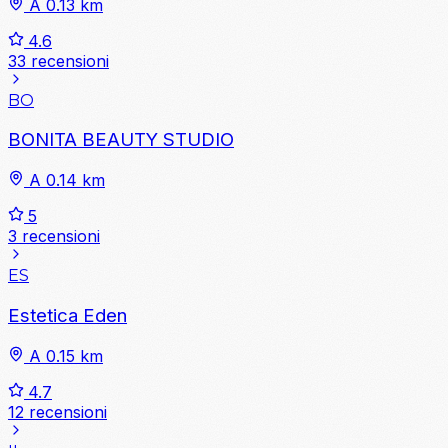
A 0.13 km
4.6
33 recensioni
BO
BONITA BEAUTY STUDIO
A 0.14 km
5
3 recensioni
ES
Estetica Eden
A 0.15 km
4.7
12 recensioni