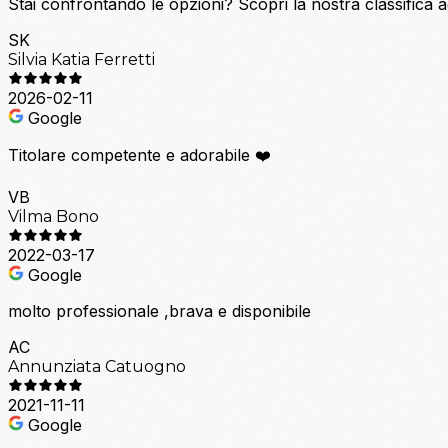
Stai confrontando le opzioni?
Scopri la nostra classifica 
SK
Silvia Katia Ferretti
2026-02-11
Google
Titolare competente e adorabile ❤️
VB
Vilma Bono
2022-03-17
Google
molto professionale ,brava e disponibile
AC
Annunziata Catuogno
2021-11-11
Google