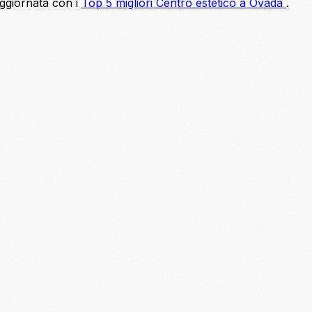
aggiornata con i
Top 5 migliori Centro estetico a Ovada
.