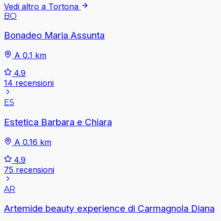
Vedi altro a Tortona
BO
Bonadeo Maria Assunta
A 0.1 km
4.9
14 recensioni
ES
Estetica Barbara e Chiara
A 0.16 km
4.9
75 recensioni
AR
Artemide beauty experience di Carmagnola Diana