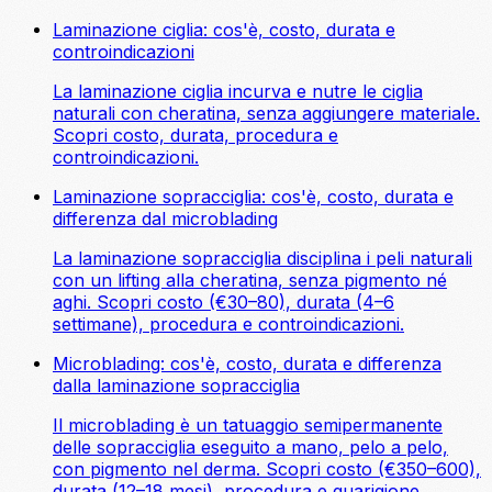
Laminazione ciglia: cos'è, costo, durata e
controindicazioni
La laminazione ciglia incurva e nutre le ciglia
naturali con cheratina, senza aggiungere materiale.
Scopri costo, durata, procedura e
controindicazioni.
Laminazione sopracciglia: cos'è, costo, durata e
differenza dal microblading
La laminazione sopracciglia disciplina i peli naturali
con un lifting alla cheratina, senza pigmento né
aghi. Scopri costo (€30–80), durata (4–6
settimane), procedura e controindicazioni.
Microblading: cos'è, costo, durata e differenza
dalla laminazione sopracciglia
Il microblading è un tatuaggio semipermanente
delle sopracciglia eseguito a mano, pelo a pelo,
con pigmento nel derma. Scopri costo (€350–600),
durata (12–18 mesi), procedura e guarigione.