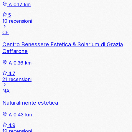
A 0.17 km
5
10 recensioni
CE
Centro Benessere Estetica & Solarium di Grazia
Caffarone
A 0.36 km
4.7
21 recensioni
NA
Naturalmente estetica
A 0.43 km
4.9
19 recensioni