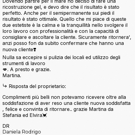
Dovendo partire per il mare ho deciso di fare una
ricostruzione gel, e devo dire che il risultato è stato
perfetto. Anche per il semipermanente sui piedi il
risultato è stato ottimale. Quello che mi piace di queste
due estetiste è la calma e la tranquillità nello svolgere il
loro lavoro con professionalità e con la capacità di
consigliare e ascoltare la cliente. Sicuramente ritornera',
anzi posso fon da subito confermare che hanno una
nuova cliente❣️
Nulla sa eccepire si pulizia dei locali ed utilizzo degli
strumenti di lavoro
💋. A presto e grazie.
Martina.
Risposta del proprietario:
Complimenti più belli non potevamo ricevere oltre alla
soddisfazione di aver reso una cliente nuova soddisfatta
, felice e convinta di ritornare.. grazie Martina da
Stefania ed Elvira💓
DR
Daniela Rodrigo