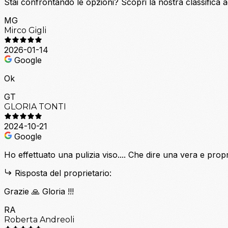
Stai confrontando le opzioni?
Scopri la nostra classifica 
MG
Mirco Gigli
2026-01-14
Google
Ok
GT
GLORIA TONTI
2024-10-21
Google
Ho effettuato una pulizia viso.... Che dire una vera e prop
Risposta del proprietario:
Grazie 🙏 Gloria !!!
RA
Roberta Andreoli