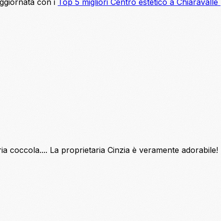
aggiornata con i
Top 5 migliori Centro estetico a Chiaravalle
ria coccola.... La proprietaria Cinzia è veramente adorabile!