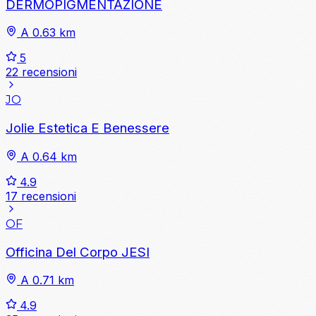
DERMOPIGMENTAZIONE
A 0.63 km
5
22 recensioni
JO
Jolie Estetica E Benessere
A 0.64 km
4.9
17 recensioni
OF
Officina Del Corpo JESI
A 0.71 km
4.9