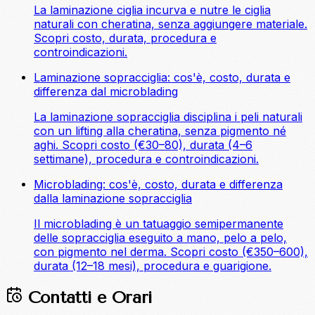
La laminazione ciglia incurva e nutre le ciglia
naturali con cheratina, senza aggiungere materiale.
Scopri costo, durata, procedura e
controindicazioni.
Laminazione sopracciglia: cos'è, costo, durata e
differenza dal microblading
La laminazione sopracciglia disciplina i peli naturali
con un lifting alla cheratina, senza pigmento né
aghi. Scopri costo (€30–80), durata (4–6
settimane), procedura e controindicazioni.
Microblading: cos'è, costo, durata e differenza
dalla laminazione sopracciglia
Il microblading è un tatuaggio semipermanente
delle sopracciglia eseguito a mano, pelo a pelo,
con pigmento nel derma. Scopri costo (€350–600),
durata (12–18 mesi), procedura e guarigione.
Contatti e Orari