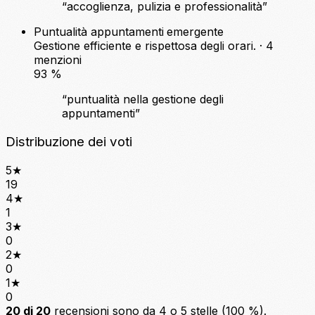
“accoglienza, pulizia e professionalità”
Puntualità appuntamenti
emergente
Gestione efficiente e rispettosa degli orari. · 4
menzioni
93
%
“puntualità nella gestione degli
appuntamenti”
Distribuzione dei voti
5
★
19
4
★
1
3
★
0
2
★
0
1
★
0
20 di 20
recensioni sono da 4 o 5 stelle (100 %).