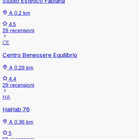
Studio Estetico Fabiana
A 0.2 km
4.5
29 recensioni
CE
Centro Benessere Equilibrio
A 0.29 km
4.4
29 recensioni
HA
Hairlab 76
A 0.36 km
5