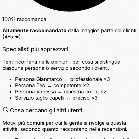
raccomanda
100
%
Altamente raccomandato
dalla maggior parte dei clienti
(4–5 ★)
Specialisti più apprezzati
Temi ricorrenti nelle opinioni: per cosa si distingue
ciascuna persona o servizio secondo i clienti.
Persona
Gianmarco
↔
professionale
×3
Persona
Teo
↔
competente
×2
Persona
Vanessa
↔
maestria colori
×2
Servizio
taglio capelli
↔
preciso
×3
Cosa cercano gli altri utenti
Motivi più comuni per cui la gente si rivolge a questa
attività, secondo quanto raccontano nelle recensioni.