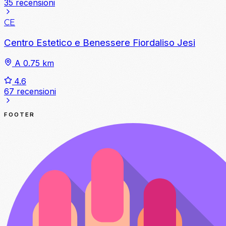
35 recensioni
CE
Centro Estetico e Benessere Fiordaliso Jesi
A 0.75 km
4.6
67 recensioni
FOOTER