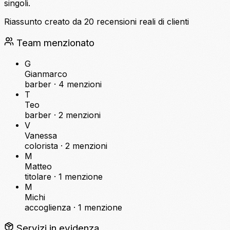
singoli.
Riassunto creato da 20 recensioni reali di clienti
Team menzionato
G
Gianmarco
barber ·
4 menzioni
T
Teo
barber ·
2 menzioni
V
Vanessa
colorista ·
2 menzioni
M
Matteo
titolare ·
1 menzione
M
Michi
accoglienza ·
1 menzione
Servizi in evidenza