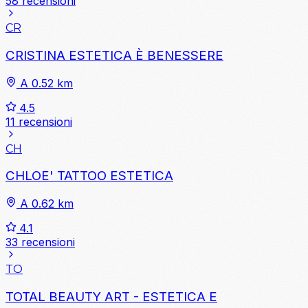
58 recensioni
CR
CRISTINA ESTETICA È BENESSERE
A 0.52 km
4.5
11 recensioni
CH
CHLOE' TATTOO ESTETICA
A 0.62 km
4.1
33 recensioni
TO
TOTAL BEAUTY ART - ESTETICA E