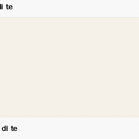
i te
 di te