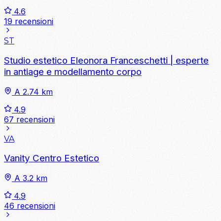
4.6
19 recensioni
ST
Studio estetico Eleonora Franceschetti | esperte
in antiage e modellamento corpo
A 2.74 km
4.9
67 recensioni
VA
Vanity Centro Estetico
A 3.2 km
4.9
46 recensioni