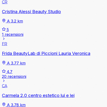
CR
Cristina Alessi Beauty Studio
A 3.2 km
5
1 recensioni
FR
Frida BeautyLab di Piccioni Lauria Veronica
A 3.77 km
4.7
20 recensioni
CA
Carmela 2.0 centro estetico lui e lei
A 3.78 km