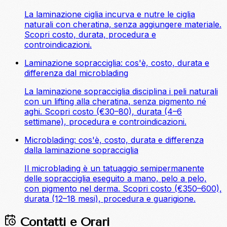
La laminazione ciglia incurva e nutre le ciglia
naturali con cheratina, senza aggiungere materiale.
Scopri costo, durata, procedura e
controindicazioni.
Laminazione sopracciglia: cos'è, costo, durata e
differenza dal microblading
La laminazione sopracciglia disciplina i peli naturali
con un lifting alla cheratina, senza pigmento né
aghi. Scopri costo (€30–80), durata (4–6
settimane), procedura e controindicazioni.
Microblading: cos'è, costo, durata e differenza
dalla laminazione sopracciglia
Il microblading è un tatuaggio semipermanente
delle sopracciglia eseguito a mano, pelo a pelo,
con pigmento nel derma. Scopri costo (€350–600),
durata (12–18 mesi), procedura e guarigione.
Contatti e Orari