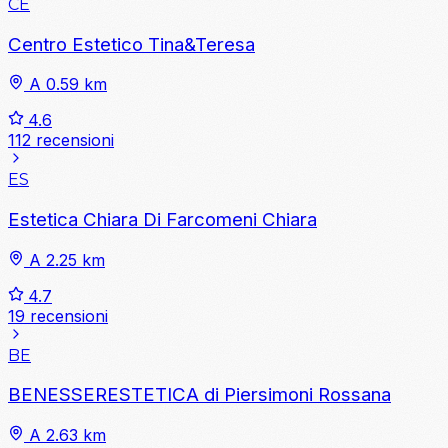
CE
Centro Estetico Tina&Teresa
A 0.59 km
4.6
112 recensioni
ES
Estetica Chiara Di Farcomeni Chiara
A 2.25 km
4.7
19 recensioni
BE
BENESSERESTETICA di Piersimoni Rossana
A 2.63 km