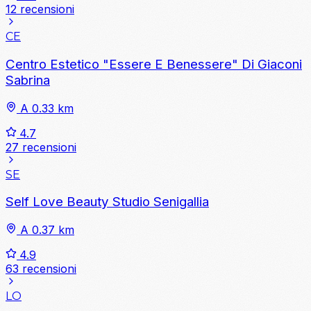
12 recensioni
CE
Centro Estetico "Essere E Benessere" Di Giaconi
Sabrina
A 0.33 km
4.7
27 recensioni
SE
Self Love Beauty Studio Senigallia
A 0.37 km
4.9
63 recensioni
LO