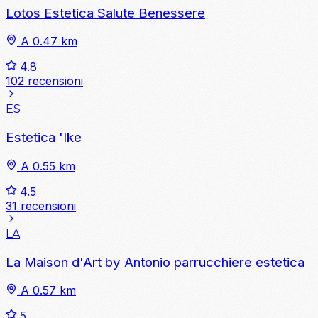
Lotos Estetica Salute Benessere
A 0.47 km
4.8
102 recensioni
ES
Estetica 'Ike
A 0.55 km
4.5
31 recensioni
LA
La Maison d'Art by Antonio parrucchiere estetica
A 0.57 km
5