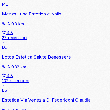
ME
Mezza Luna Estetica e Nails
A 0.3 km
4.8
27 recensioni
LO
Lotos Estetica Salute Benessere
A 0.32 km
4.8
102 recensioni
ES
Estetica Via Venezia Di Federiconi Claudia
A 0.35 km