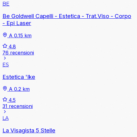
BE
Be Goldwell Capelli - Estetica - Trat.Viso - Corpo
- Epi Laser
A 0.15 km
4.8
76 recensioni
ES
Estetica 'Ike
A 0.2 km
4.5
31 recensioni
LA
La Visagista 5 Stelle