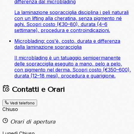
differenza dal microblading
La laminazione sopracciglia disciplina i peli naturali
con un lifting alla cheratina, senza pigmento né
aghi. Scopri costo (€30–80), durata (4–6
settimane), procedura e controindicazioni.
Microblading: cos'è, costo, durata e differenza
dalla laminazione sopracciglia
Il microblading è un tatuaggio semipermanente
delle sopracciglia eseguito a mano, pelo a pelo,
con pigmento nel derma. Scopri costo (€350–600),
durata (12–18 mesi), procedura e guarigione.
Contatti e Orari
Vedi telefono
Chiuso
Orari di apertura
Lunedì
Chiuso