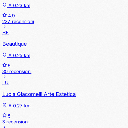
A 0.23 km
4.9
227 recensioni
BE
Beautique
A 0.25 km
5
30 recensioni
LU
Lucia Giacomelli Arte Estetica
A 0.27 km
5
3 recensioni