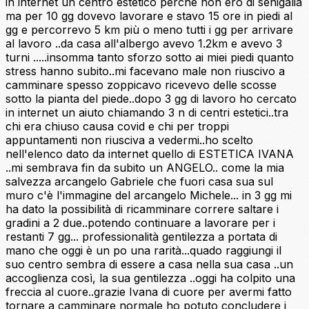
in internet un centro estetico perché non ero di senigalia
ma per 10 gg dovevo lavorare e stavo 15 ore in piedi al
gg e percorrevo 5 km più o meno tutti i gg per arrivare
al lavoro ..da casa all'albergo avevo 1.2km e avevo 3
turni .....insomma tanto sforzo sotto ai miei piedi quanto
stress hanno subito..mi facevano male non riuscivo a
camminare spesso zoppicavo ricevevo delle scosse
sotto la pianta del piede..dopo 3 gg di lavoro ho cercato
in internet un aiuto chiamando 3 n di centri estetici..tra
chi era chiuso causa covid e chi per troppi
appuntamenti non riusciva a vedermi..ho scelto
nell'elenco dato da internet quello di ESTETICA IVANA
..mi sembrava fin da subito un ANGELO.. come la mia
salvezza arcangelo Gabriele che fuori casa sua sul
muro c'è l'immagine del arcangelo Michele... in 3 gg mi
ha dato la possibilità di ricamminare correre saltare i
gradini a 2 due..potendo continuare a lavorare per i
restanti 7 gg... professionalità gentilezza a portata di
mano che oggi è un po una rarità...quado raggiungi il
suo centro sembra di essere a casa nella sua casa ..un
accoglienza così, la sua gentilezza ..oggi ha colpito una
freccia al cuore..grazie Ivana di cuore per avermi fatto
tornare a camminare normale ho potuto concludere i