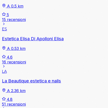
A 0.5 km
5
15 recensioni
ES
Estetica Elisa Di Apolloni Elisa
A 0.53 km
4.6
16 recensioni
LA
La Beautique estetica e nails
A 2.36 km
4.8
51 recensioni