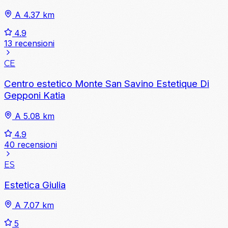
A 4.37 km
4.9
13 recensioni
CE
Centro estetico Monte San Savino Estetique Di
Gepponi Katia
A 5.08 km
4.9
40 recensioni
ES
Estetica Giulia
A 7.07 km
5