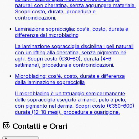
naturali con cheratina, senza aggiungere materiale.
Scopri costo, durata, procedura e
controindicazioni.
Laminazione sopracciglia: cos'è, costo, durata e
differenza dal microblading
La laminazione sopracciglia disciplina i peli naturali
con un lifting alla cheratina, senza pigmento né
aghi. Scopri costo (€30–80), durata (4–6
settimane), procedura e controindicazioni.
Microblading: cos'è, costo, durata e differenza
dalla laminazione sopracciglia
Il microblading è un tatuaggio semipermanente
delle sopracciglia eseguito a mano, pelo a pelo,
con pigmento nel derma. Scopri costo (€350–600),
durata (12–18 mesi), procedura e guarigione.
Contatti e Orari