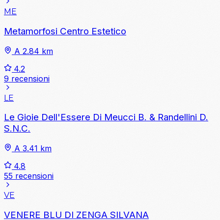
ME
Metamorfosi Centro Estetico
A 2.84 km
4.2
9 recensioni
LE
Le Gioie Dell'Essere Di Meucci B. & Randellini D.
S.N.C.
A 3.41 km
4.8
55 recensioni
VE
VENERE BLU DI ZENGA SILVANA