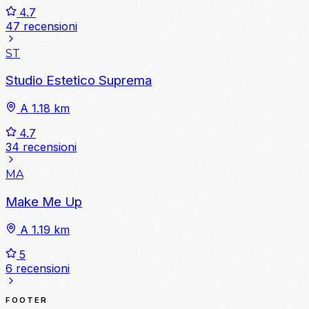
4.7
47 recensioni
ST
Studio Estetico Suprema
A 1.18 km
4.7
34 recensioni
MA
Make Me Up
A 1.19 km
5
6 recensioni
FOOTER