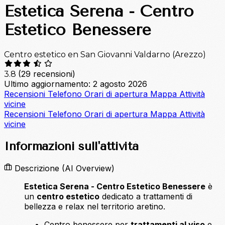
Estetica Serena - Centro
Estetico Benessere
Centro estetico en San Giovanni Valdarno (Arezzo)
(29 recensioni)
3.8
Ultimo aggiornamento: 2 agosto 2026
Recensioni
Telefono
Orari di apertura
Mappa
Attività
vicine
Recensioni
Telefono
Orari di apertura
Mappa
Attività
vicine
Informazioni sull'attività
Descrizione
(AI Overview)
Estetica Serena - Centro Estetico Benessere
è
un
centro estetico
dedicato a trattamenti di
bellezza e relax nel territorio aretino.
Centro benessere per
trattamenti al viso
e