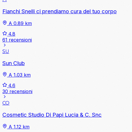
Fianchi Snelli ci prendiamo cura del tuo corpo
A 0.89 km
4.8
61 recensioni
SU
Sun Club
A 1.03 km
4.6
30 recensioni
CO
Cosmetic Studio Di Papi Lucia & C. Snc
A 1.12 km