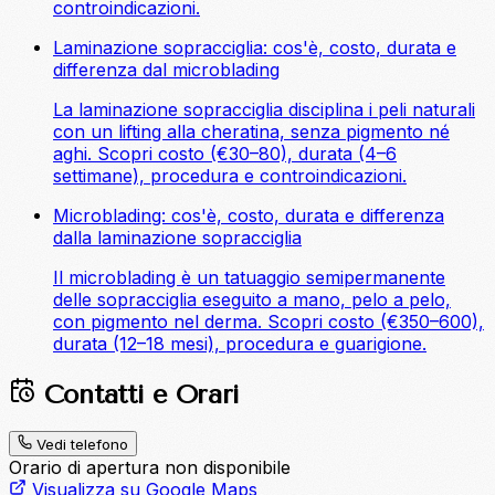
controindicazioni.
Laminazione sopracciglia: cos'è, costo, durata e
differenza dal microblading
La laminazione sopracciglia disciplina i peli naturali
con un lifting alla cheratina, senza pigmento né
aghi. Scopri costo (€30–80), durata (4–6
settimane), procedura e controindicazioni.
Microblading: cos'è, costo, durata e differenza
dalla laminazione sopracciglia
Il microblading è un tatuaggio semipermanente
delle sopracciglia eseguito a mano, pelo a pelo,
con pigmento nel derma. Scopri costo (€350–600),
durata (12–18 mesi), procedura e guarigione.
Contatti e Orari
Vedi telefono
Orario di apertura non disponibile
Visualizza su Google Maps