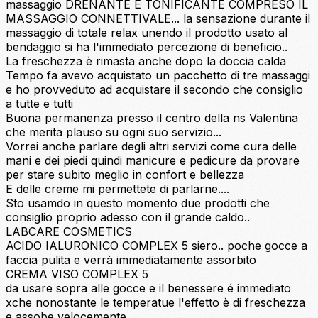
massaggio DRENANTE E TONIFICANTE COMPRESO IL
MASSAGGIO CONNETTIVALE... la sensazione durante il
massaggio di totale relax unendo il prodotto usato al
bendaggio si ha l'immediato percezione di beneficio..
La freschezza è rimasta anche dopo la doccia calda
Tempo fa avevo acquistato un pacchetto di tre massaggi
e ho provveduto ad acquistare il secondo che consiglio
a tutte e tutti
Buona permanenza presso il centro della ns Valentina
che merita plauso su ogni suo servizio...
Vorrei anche parlare degli altri servizi come cura delle
mani e dei piedi quindi manicure e pedicure da provare
per stare subito meglio in confort e bellezza
E delle creme mi permettete di parlarne....
Sto usamdo in questo momento due prodotti che
consiglio proprio adesso con il grande caldo..
LABCARE COSMETICS
ACIDO IALURONICO COMPLEX 5 siero.. poche gocce a
faccia pulita e verrà immediatamente assorbito
CREMA VISO COMPLEX 5
da usare sopra alle gocce e il benessere é immediato
xche nonostante le temperatue l'effetto è di freschezza
e assobe velocemente