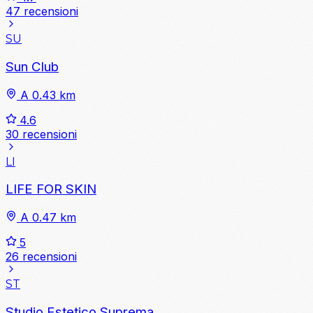
47 recensioni
SU
Sun Club
A 0.43 km
4.6
30 recensioni
LI
LIFE FOR SKIN
A 0.47 km
5
26 recensioni
ST
Studio Estetico Suprema