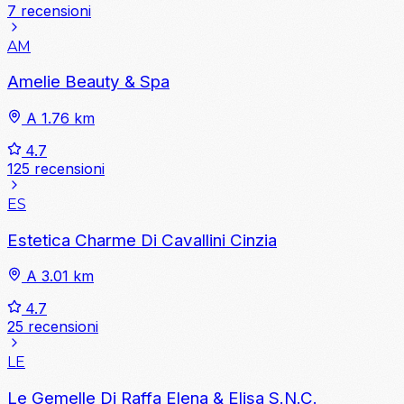
7 recensioni
AM
Amelie Beauty & Spa
A 1.76 km
4.7
125 recensioni
ES
Estetica Charme Di Cavallini Cinzia
A 3.01 km
4.7
25 recensioni
LE
Le Gemelle Di Raffa Elena & Elisa S.N.C.