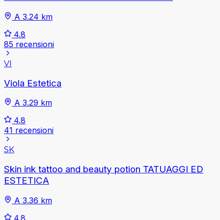
A 3.24 km
4.8
85 recensioni
VI
Viola Estetica
A 3.29 km
4.8
41 recensioni
SK
Skin ink tattoo and beauty potion TATUAGGI ED
ESTETICA
A 3.36 km
4.8