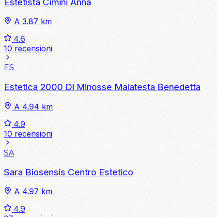
Estetista Cimini Anna
A 3.87 km
4.6
10 recensioni
ES
Estetica 2000 Di Minosse Malatesta Benedetta
A 4.94 km
4.9
10 recensioni
SA
Sara Biosensis Centro Estetico
A 4.97 km
4.9