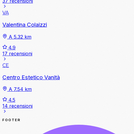
37 recensioni
VA
Valentina Colaizzi
A 5.32 km
4.9
17 recensioni
CE
Centro Estetico Vanità
A 7.54 km
4.5
14 recensioni
FOOTER