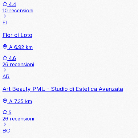
4.4
10 recensioni
FI
Fior di Loto
A 6.92 km
4.6
26 recensioni
AR
Art Beauty PMU - Studio di Estetica Avanzata
A 7.35 km
5
26 recensioni
BO