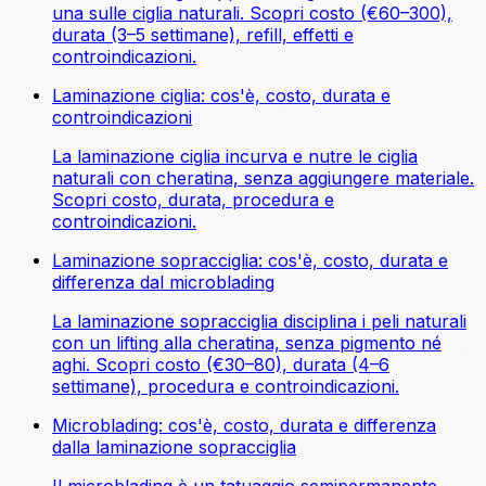
una sulle ciglia naturali. Scopri costo (€60–300),
durata (3–5 settimane), refill, effetti e
controindicazioni.
Laminazione ciglia: cos'è, costo, durata e
controindicazioni
La laminazione ciglia incurva e nutre le ciglia
naturali con cheratina, senza aggiungere materiale.
Scopri costo, durata, procedura e
controindicazioni.
Laminazione sopracciglia: cos'è, costo, durata e
differenza dal microblading
La laminazione sopracciglia disciplina i peli naturali
con un lifting alla cheratina, senza pigmento né
aghi. Scopri costo (€30–80), durata (4–6
settimane), procedura e controindicazioni.
Microblading: cos'è, costo, durata e differenza
dalla laminazione sopracciglia
Il microblading è un tatuaggio semipermanente