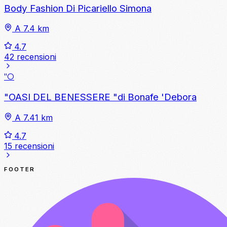
Body Fashion Di Picariello Simona
A 7.4 km
4.7
42 recensioni
"O
"OASI DEL BENESSERE "di Bonafe 'Debora
A 7.41 km
4.7
15 recensioni
FOOTER