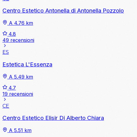
Centro Estetico Antonella di Antonella Pozzolo
A 4.76 km
4.8
49 recensioni
ES
Estetica L'Essenza
A 5.49 km
4.7
19 recensioni
CE
Centro Estetico Elisir Di Alberto Chiara
A 5.51 km