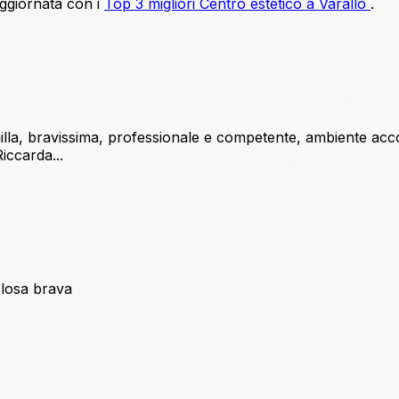
aggiornata con i
Top 3 migliori Centro estetico a Varallo
.
la, bravissima, professionale e competente, ambiente accog
iccarda...
olosa brava