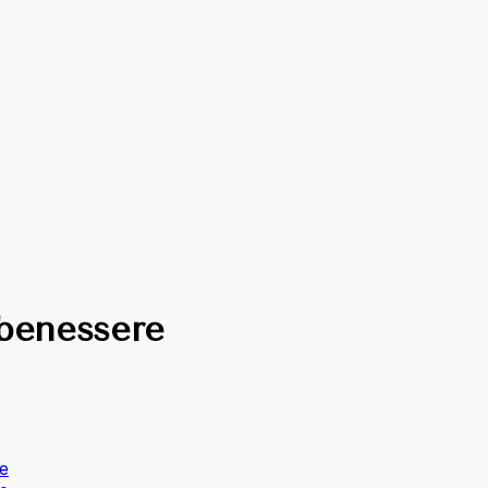
 benessere
ne