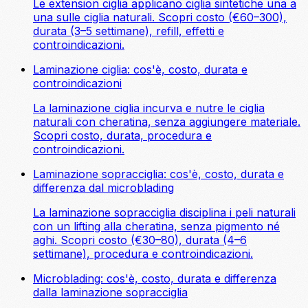
Le extension ciglia applicano ciglia sintetiche una a
una sulle ciglia naturali. Scopri costo (€60–300),
durata (3–5 settimane), refill, effetti e
controindicazioni.
Laminazione ciglia: cos'è, costo, durata e
controindicazioni
La laminazione ciglia incurva e nutre le ciglia
naturali con cheratina, senza aggiungere materiale.
Scopri costo, durata, procedura e
controindicazioni.
Laminazione sopracciglia: cos'è, costo, durata e
differenza dal microblading
La laminazione sopracciglia disciplina i peli naturali
con un lifting alla cheratina, senza pigmento né
aghi. Scopri costo (€30–80), durata (4–6
settimane), procedura e controindicazioni.
Microblading: cos'è, costo, durata e differenza
dalla laminazione sopracciglia