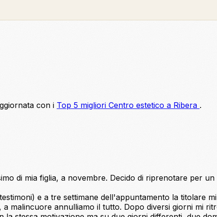
aggiornata con i
Top 5 migliori Centro estetico a Ribera
.
simo di mia figlia, a novembre. Decido di riprenotare per u
estimoni) e a tre settimane dell'appuntamento la titolare m
 a malincuore annulliamo il tutto. Dopo diversi giorni mi r
 la stessa motivazione ma su due giorni differenti, due do