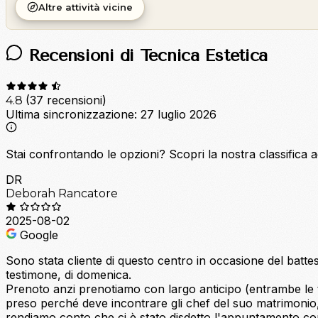
Altre attività vicine
Recensioni di Tecnica Estetica
(37 recensioni)
4.8
Ultima sincronizzazione:
27 luglio 2026
Stai confrontando le opzioni?
Scopri la nostra classifica 
DR
Deborah Rancatore
2025-08-02
Google
Sono stata cliente di questo centro in occasione del batte
testimone, di domenica.
Prenoto anzi prenotiamo con largo anticipo (entrambe le t
preso perché deve incontrare gli chef del suo matrimonio,
rendiamo conto che ci è stato disdetto l'appuntamento con