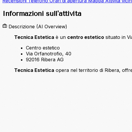
Recensioni
Telefono
Orari di apertura
Mappa
Attività vici
Informazioni sull'attività
Descrizione
(AI Overview)
Tecnica Estetica
è un
centro estetico
situato in V
Centro estetico
Via Orfanotrofio, 40
92016 Ribera AG
Tecnica Estetica
opera nel territorio di Ribera, offren