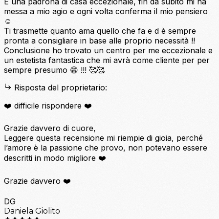
È una padrona di casa eccezionale, fin da subito mi ha
messa a mio agio e ogni volta conferma il mio pensiero
☺️
Ti trasmette quanto ama quello che fa e d è sempre
pronta a consigliare in base alle proprio necessità !!
Conclusione ho trovato un centro per me eccezionale e
un estetista fantastica che mi avrà come cliente per per
sempre presumo 😁 !!! 🥰🥰
Risposta del proprietario:
❤️ difficile rispondere ❤️
Grazie davvero di cuore,
Leggere questa recensione mi riempie di gioia, perché
l’amore è la passione che provo, non potevano essere
descritti in modo migliore ❤️
Grazie davvero ❤️
DG
Daniela Giolito