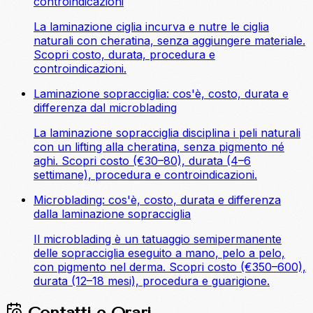
controindicazioni
La laminazione ciglia incurva e nutre le ciglia
naturali con cheratina, senza aggiungere materiale.
Scopri costo, durata, procedura e
controindicazioni.
Laminazione sopracciglia: cos'è, costo, durata e
differenza dal microblading
La laminazione sopracciglia disciplina i peli naturali
con un lifting alla cheratina, senza pigmento né
aghi. Scopri costo (€30–80), durata (4–6
settimane), procedura e controindicazioni.
Microblading: cos'è, costo, durata e differenza
dalla laminazione sopracciglia
Il microblading è un tatuaggio semipermanente
delle sopracciglia eseguito a mano, pelo a pelo,
con pigmento nel derma. Scopri costo (€350–600),
durata (12–18 mesi), procedura e guarigione.
Contatti e Orari