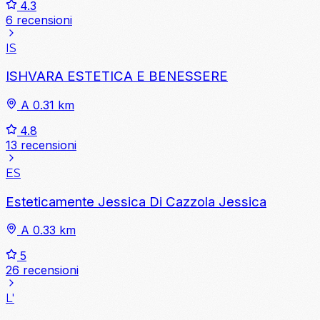
4.3
6 recensioni
IS
ISHVARA ESTETICA E BENESSERE
A 0.31 km
4.8
13 recensioni
ES
Esteticamente Jessica Di Cazzola Jessica
A 0.33 km
5
26 recensioni
L'