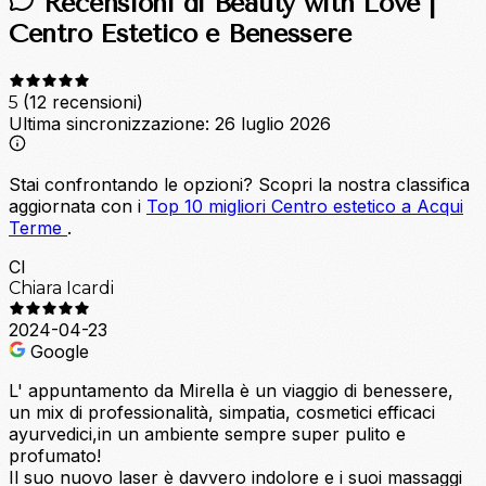
Recensioni di Beauty with Love |
Centro Estetico e Benessere
(12 recensioni)
5
Ultima sincronizzazione:
26 luglio 2026
Stai confrontando le opzioni?
Scopri la nostra classifica
aggiornata con i
Top 10 migliori Centro estetico a Acqui
Terme
.
CI
Chiara Icardi
2024-04-23
Google
L' appuntamento da Mirella è un viaggio di benessere,
un mix di professionalità, simpatia, cosmetici efficaci
ayurvedici,in un ambiente sempre super pulito e
profumato!
Il suo nuovo laser è davvero indolore e i suoi massaggi