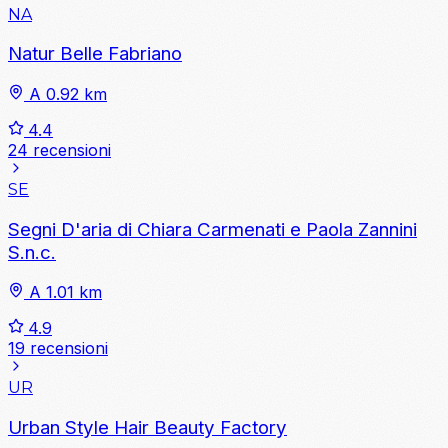
NA
Natur Belle Fabriano
A 0.92 km
4.4
24 recensioni
SE
Segni D'aria di Chiara Carmenati e Paola Zannini
S.n.c.
A 1.01 km
4.9
19 recensioni
UR
Urban Style Hair Beauty Factory