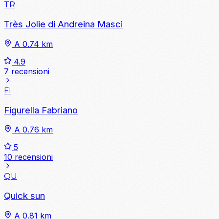
TR
Très Jolie di Andreina Masci
A 0.74 km
4.9
7 recensioni
FI
Figurella Fabriano
A 0.76 km
5
10 recensioni
QU
Quick sun
A 0.81 km