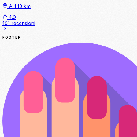
A 1.13 km
4.9
101 recensioni
FOOTER