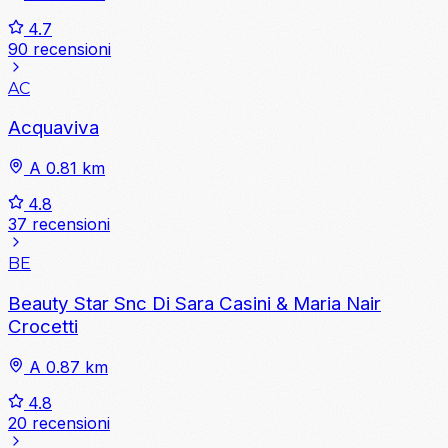
4.7
90 recensioni
AC
Acquaviva
A 0.81 km
4.8
37 recensioni
BE
Beauty Star Snc Di Sara Casini & Maria Nair
Crocetti
A 0.87 km
4.8
20 recensioni