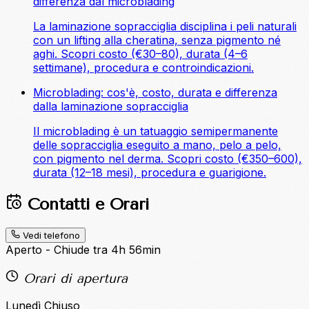
differenza dal microblading
La laminazione sopracciglia disciplina i peli naturali
con un lifting alla cheratina, senza pigmento né
aghi. Scopri costo (€30–80), durata (4–6
settimane), procedura e controindicazioni.
Microblading: cos'è, costo, durata e differenza
dalla laminazione sopracciglia
Il microblading è un tatuaggio semipermanente
delle sopracciglia eseguito a mano, pelo a pelo,
con pigmento nel derma. Scopri costo (€350–600),
durata (12–18 mesi), procedura e guarigione.
Contatti e Orari
Vedi telefono
Aperto - Chiude tra 4h 56min
Orari di apertura
Lunedì
Chiuso