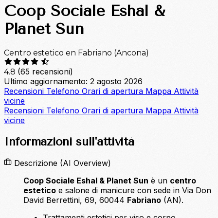
Coop Sociale Eshal &
Planet Sun
Centro estetico en Fabriano (Ancona)
(65 recensioni)
4.8
Ultimo aggiornamento: 2 agosto 2026
Recensioni
Telefono
Orari di apertura
Mappa
Attività
vicine
Recensioni
Telefono
Orari di apertura
Mappa
Attività
vicine
Informazioni sull'attività
Descrizione
(AI Overview)
Coop Sociale Eshal & Planet Sun
è un
centro
estetico
e salone di manicure con sede in Via Don
David Berrettini, 69, 60044
Fabriano
(AN).
Trattamenti estetici per viso e corpo