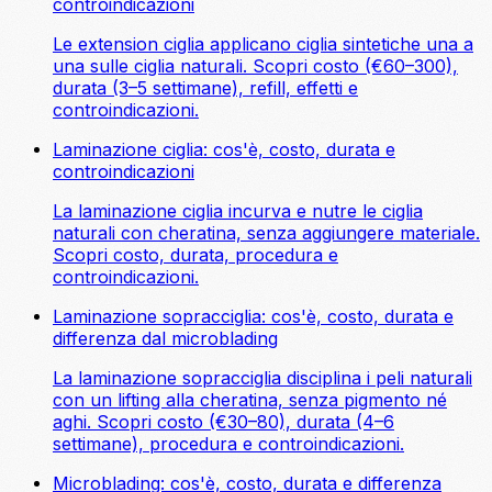
controindicazioni
Le extension ciglia applicano ciglia sintetiche una a
una sulle ciglia naturali. Scopri costo (€60–300),
durata (3–5 settimane), refill, effetti e
controindicazioni.
Laminazione ciglia: cos'è, costo, durata e
controindicazioni
La laminazione ciglia incurva e nutre le ciglia
naturali con cheratina, senza aggiungere materiale.
Scopri costo, durata, procedura e
controindicazioni.
Laminazione sopracciglia: cos'è, costo, durata e
differenza dal microblading
La laminazione sopracciglia disciplina i peli naturali
con un lifting alla cheratina, senza pigmento né
aghi. Scopri costo (€30–80), durata (4–6
settimane), procedura e controindicazioni.
Microblading: cos'è, costo, durata e differenza