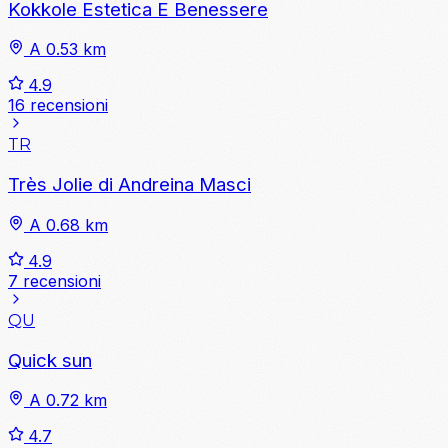
Kokkole Estetica E Benessere
A 0.53 km
4.9
16 recensioni
TR
Très Jolie di Andreina Masci
A 0.68 km
4.9
7 recensioni
QU
Quick sun
A 0.72 km
4.7