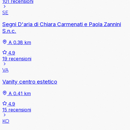
101 recensioni
SE
Segni D'aria di Chiara Carmenati e Paola Zannini
S.n.c.
A 0.38 km
4.9
19 recensioni
VA
Vanity centro estetico
A 0.41 km
4.9
15 recensioni
KO