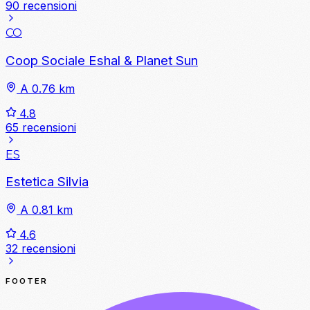
90 recensioni
CO
Coop Sociale Eshal & Planet Sun
A 0.76 km
4.8
65 recensioni
ES
Estetica Silvia
A 0.81 km
4.6
32 recensioni
FOOTER