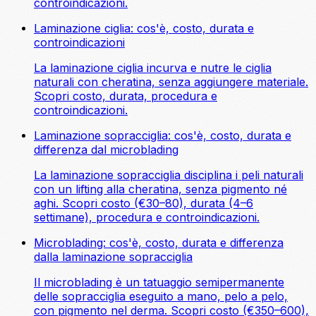
controindicazioni.
Laminazione ciglia: cos'è, costo, durata e
controindicazioni
La laminazione ciglia incurva e nutre le ciglia
naturali con cheratina, senza aggiungere materiale.
Scopri costo, durata, procedura e
controindicazioni.
Laminazione sopracciglia: cos'è, costo, durata e
differenza dal microblading
La laminazione sopracciglia disciplina i peli naturali
con un lifting alla cheratina, senza pigmento né
aghi. Scopri costo (€30–80), durata (4–6
settimane), procedura e controindicazioni.
Microblading: cos'è, costo, durata e differenza
dalla laminazione sopracciglia
Il microblading è un tatuaggio semipermanente
delle sopracciglia eseguito a mano, pelo a pelo,
con pigmento nel derma. Scopri costo (€350–600),