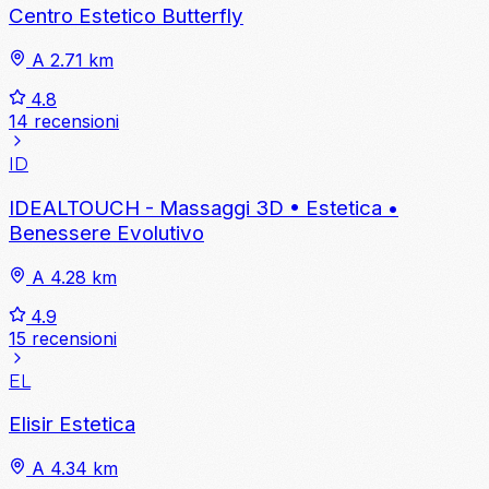
Centro Estetico Butterfly
A 2.71 km
4.8
14 recensioni
ID
IDEALTOUCH - Massaggi 3D • Estetica •
Benessere Evolutivo
A 4.28 km
4.9
15 recensioni
EL
Elisir Estetica
A 4.34 km