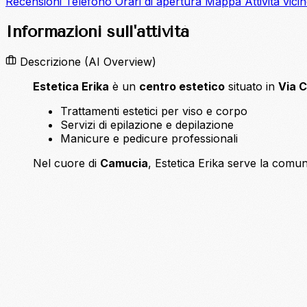
Recensioni
Telefono
Orari di apertura
Mappa
Attività vici
Informazioni sull'attività
Descrizione
(AI Overview)
Estetica Erika
è un
centro estetico
situato in
Via C
Trattamenti estetici per viso e corpo
Servizi di epilazione e depilazione
Manicure e pedicure professionali
Nel cuore di
Camucia
, Estetica Erika serve la comuni