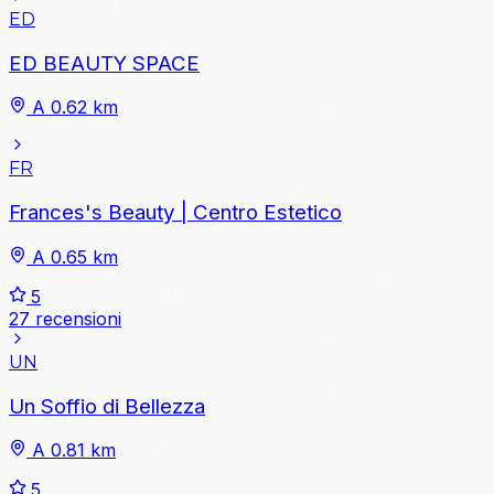
ED
ED BEAUTY SPACE
A 0.62 km
FR
Frances's Beauty | Centro Estetico
A 0.65 km
5
27 recensioni
UN
Un Soffio di Bellezza
A 0.81 km
5