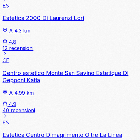
ES
Estetica 2000 Di Laurenzi Lori
A 4.3 km
4.8
12 recensioni
CE
Centro estetico Monte San Savino Estetique Di
Gepponi Katia
A 4.99 km
4.9
40 recensioni
ES
Estetica Centro Dimagrimento Oltre La Linea