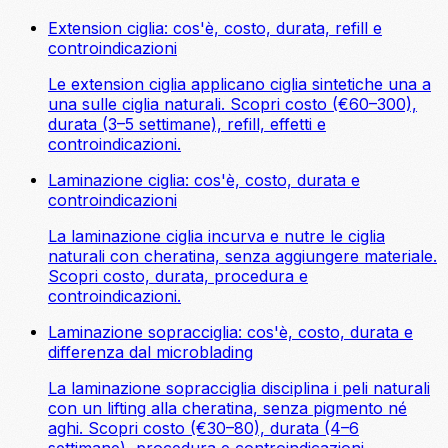
Extension ciglia: cos'è, costo, durata, refill e
controindicazioni
Le extension ciglia applicano ciglia sintetiche una a
una sulle ciglia naturali. Scopri costo (€60–300),
durata (3–5 settimane), refill, effetti e
controindicazioni.
Laminazione ciglia: cos'è, costo, durata e
controindicazioni
La laminazione ciglia incurva e nutre le ciglia
naturali con cheratina, senza aggiungere materiale.
Scopri costo, durata, procedura e
controindicazioni.
Laminazione sopracciglia: cos'è, costo, durata e
differenza dal microblading
La laminazione sopracciglia disciplina i peli naturali
con un lifting alla cheratina, senza pigmento né
aghi. Scopri costo (€30–80), durata (4–6
settimane), procedura e controindicazioni.