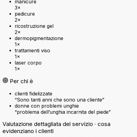
manicure
3×
pedicure
2×
ricostruzione gel
2×
dermopigmentazione
1×
trattamenti viso
1×
laser corpo
1×
Per chi è
clienti fidelizzate
“Sono tanti anni che sono una cliente”
donne con problemi unghie
“problema dell’unghia incarnita del piede”
Valutazione dettagliata del servizio
· cosa
evidenziano i clienti