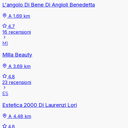
L'angolo Di Bene Di Angioli Benedetta
A 1.69 km
4.7
16 recensioni
MI
Milla Beauty
A 3.69 km
4.8
23 recensioni
ES
Estetica 2000 Di Laurenzi Lori
A 4.48 km
4.8