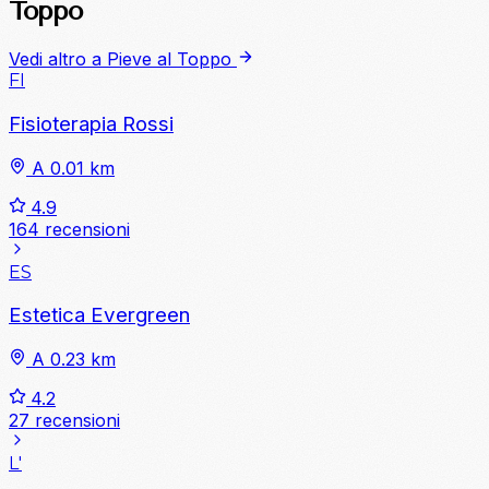
Toppo
Vedi altro a Pieve al Toppo
FI
Fisioterapia Rossi
A 0.01 km
4.9
164 recensioni
ES
Estetica Evergreen
A 0.23 km
4.2
27 recensioni
L'