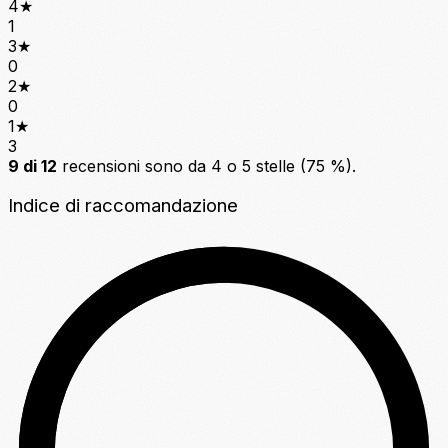
4
★
1
3
★
0
2
★
0
1
★
3
9 di 12
recensioni sono da 4 o 5 stelle (75 %).
Indice di raccomandazione