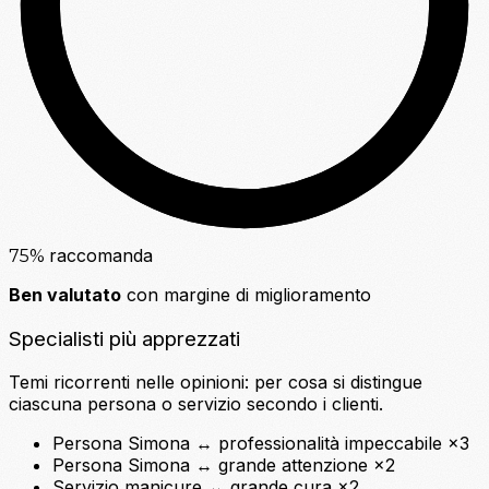
raccomanda
75
%
Ben valutato
con margine di miglioramento
Specialisti più apprezzati
Temi ricorrenti nelle opinioni: per cosa si distingue
ciascuna persona o servizio secondo i clienti.
Persona
Simona
↔
professionalità impeccabile
×3
Persona
Simona
↔
grande attenzione
×2
Servizio
manicure
↔
grande cura
×2