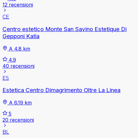
12 recensioni
CE
Centro estetico Monte San Savino Estetique Di
Gepponi Katia
A 4.8 km
4.9
40 recensioni
ES
Estetica Centro Dimagrimento Oltre La Linea
A 6.19 km
5
20 recensioni
BL