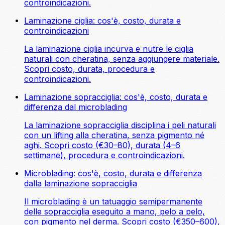
controindicazioni.
Laminazione ciglia: cos'è, costo, durata e
controindicazioni
La laminazione ciglia incurva e nutre le ciglia
naturali con cheratina, senza aggiungere materiale.
Scopri costo, durata, procedura e
controindicazioni.
Laminazione sopracciglia: cos'è, costo, durata e
differenza dal microblading
La laminazione sopracciglia disciplina i peli naturali
con un lifting alla cheratina, senza pigmento né
aghi. Scopri costo (€30–80), durata (4–6
settimane), procedura e controindicazioni.
Microblading: cos'è, costo, durata e differenza
dalla laminazione sopracciglia
Il microblading è un tatuaggio semipermanente
delle sopracciglia eseguito a mano, pelo a pelo,
con pigmento nel derma. Scopri costo (€350–600),