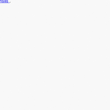
nsilis
.