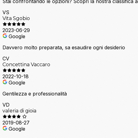
Stai confrontando le opzioni?
Scopri la nostra classifica 
VS
Vita Sgobio
2023-06-29
Google
Davvero molto preparata, sa esaudire ogni desiderio
CV
Concettina Vaccaro
2022-10-18
Google
Gentilezza e professionalità
VD
valeria di gioia
2019-08-27
Google