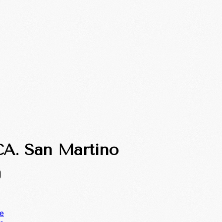
CA. San Martino
)
ne