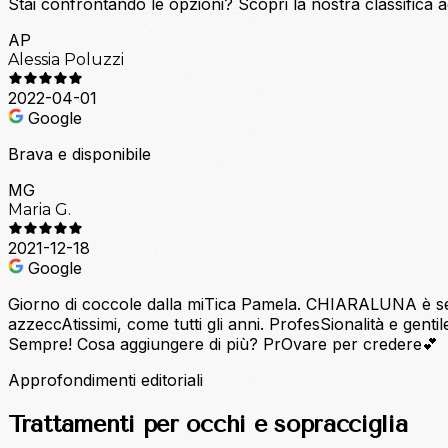
Stai confrontando le opzioni?
Scopri la nostra classifica 
AP
Alessia Poluzzi
2022-04-01
Google
Brava e disponibile
MG
Maria G.
2021-12-18
Google
Giorno di coccole dalla miTica Pamela. CHIARALUNA è sempre
azzeccAtissimi, come tutti gli anni. ProfesSionalità e gent
Sempre! Cosa aggiungere di più? PrOvare per credere💕
Approfondimenti editoriali
Trattamenti per occhi e sopracciglia