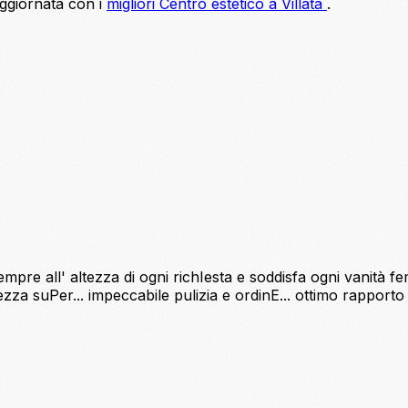
aggiornata con i
migliori Centro estetico a Villata
.
 all' altezza di ogni richIesta e soddisfa ogni vanità femm
ilezza suPer... impeccabile pulizia e ordinE... ottimo rappor