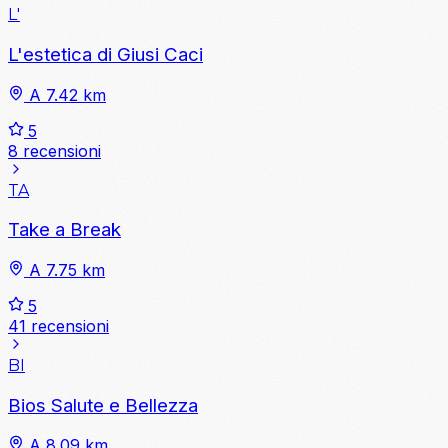
L'
L'estetica di Giusi Caci
A 7.42 km
5
8 recensioni
TA
Take a Break
A 7.75 km
5
41 recensioni
BI
Bios Salute e Bellezza
A 8.09 km