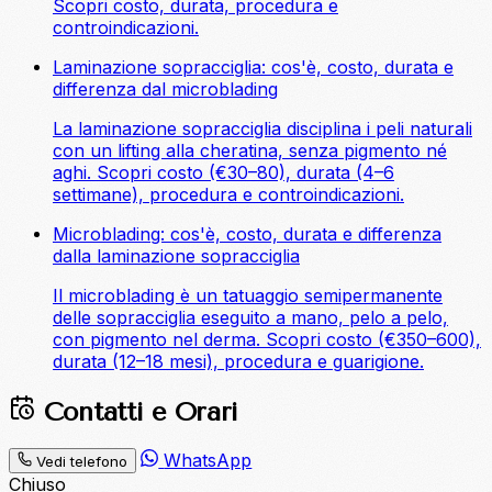
Scopri costo, durata, procedura e
controindicazioni.
Laminazione sopracciglia: cos'è, costo, durata e
differenza dal microblading
La laminazione sopracciglia disciplina i peli naturali
con un lifting alla cheratina, senza pigmento né
aghi. Scopri costo (€30–80), durata (4–6
settimane), procedura e controindicazioni.
Microblading: cos'è, costo, durata e differenza
dalla laminazione sopracciglia
Il microblading è un tatuaggio semipermanente
delle sopracciglia eseguito a mano, pelo a pelo,
con pigmento nel derma. Scopri costo (€350–600),
durata (12–18 mesi), procedura e guarigione.
Contatti e Orari
WhatsApp
Vedi telefono
Chiuso