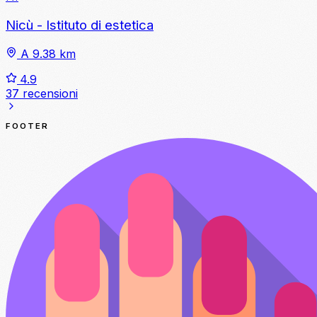
Nicù - Istituto di estetica
A 9.38 km
4.9
37 recensioni
FOOTER