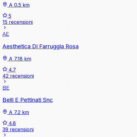
A 0.5 km
5
15 recensioni
AE
Aesthetica Di Farruggia Rosa
A 7.18 km
4.7
42 recensioni
BE
Belli E Pettinati Snc
A 7.2 km
4.8
39 recensioni