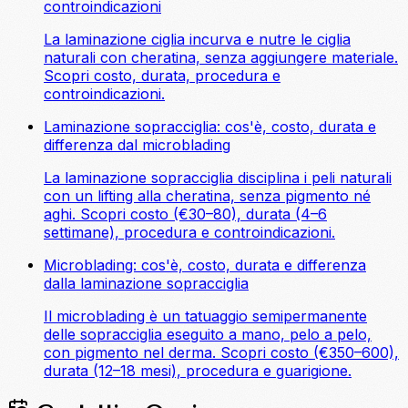
controindicazioni
La laminazione ciglia incurva e nutre le ciglia
naturali con cheratina, senza aggiungere materiale.
Scopri costo, durata, procedura e
controindicazioni.
Laminazione sopracciglia: cos'è, costo, durata e
differenza dal microblading
La laminazione sopracciglia disciplina i peli naturali
con un lifting alla cheratina, senza pigmento né
aghi. Scopri costo (€30–80), durata (4–6
settimane), procedura e controindicazioni.
Microblading: cos'è, costo, durata e differenza
dalla laminazione sopracciglia
Il microblading è un tatuaggio semipermanente
delle sopracciglia eseguito a mano, pelo a pelo,
con pigmento nel derma. Scopri costo (€350–600),
durata (12–18 mesi), procedura e guarigione.