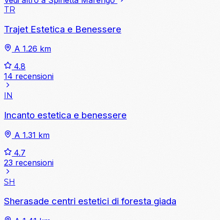
TR
Trajet Estetica e Benessere
A 1.26 km
4.8
14 recensioni
IN
Incanto estetica e benessere
A 1.31 km
4.7
23 recensioni
SH
Sherasade centri estetici di foresta giada