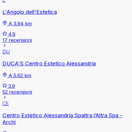
L'
L'Angolo dell'Estetica
A 3.94 km
4.9
17 recensioni
DU
DUCA'S Centro Estetico Alessandria
A 5.62 km
3.9
52 recensioni
CE
Centro Estetico Alessandria Spaltra l’Altra Spa -
Archi