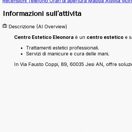
Recensioni
Telefono
Orari di apertura
Mappa
Attività vici
Informazioni sull'attività
Descrizione
(AI Overview)
Centro Estetico Eleonora
è un
centro estetico
e s
Trattamenti estetici professionali.
Servizi di manicure e cura delle mani.
In Via Fausto Coppi, 89, 60035 Jesi AN, offre soluzio