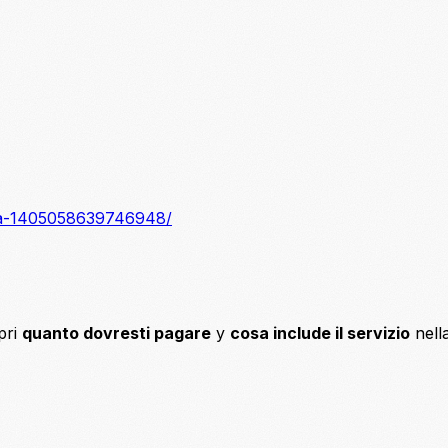
ora-1405058639746948/
pri
quanto dovresti pagare
y
cosa include il servizio
nell