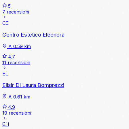
5
7 recensioni
CE
Centro Estetico Eleonora
A 0.59 km
4.7
11 recensioni
EL
Elisir Di Laura Bomprezzi
A 0.61 km
4.9
19 recensioni
CH