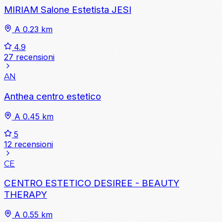
MIRIAM Salone Estetista JESI
A 0.23 km
4.9
27 recensioni
AN
Anthea centro estetico
A 0.45 km
5
12 recensioni
CE
CENTRO ESTETICO DESIREE - BEAUTY
THERAPY
A 0.55 km