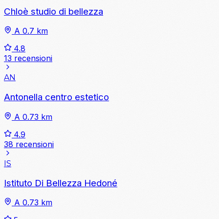
Chloè studio di bellezza
A 0.7 km
4.8
13 recensioni
AN
Antonella centro estetico
A 0.73 km
4.9
38 recensioni
IS
Istituto Di Bellezza Hedoné
A 0.73 km