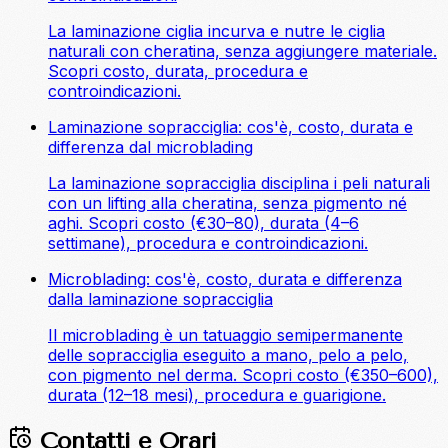
La laminazione ciglia incurva e nutre le ciglia
naturali con cheratina, senza aggiungere materiale.
Scopri costo, durata, procedura e
controindicazioni.
Laminazione sopracciglia: cos'è, costo, durata e
differenza dal microblading
La laminazione sopracciglia disciplina i peli naturali
con un lifting alla cheratina, senza pigmento né
aghi. Scopri costo (€30–80), durata (4–6
settimane), procedura e controindicazioni.
Microblading: cos'è, costo, durata e differenza
dalla laminazione sopracciglia
Il microblading è un tatuaggio semipermanente
delle sopracciglia eseguito a mano, pelo a pelo,
con pigmento nel derma. Scopri costo (€350–600),
durata (12–18 mesi), procedura e guarigione.
Contatti e Orari