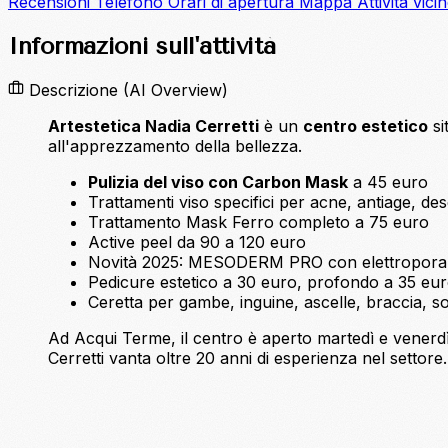
Recensioni
Telefono
Orari di apertura
Mappa
Attività vici
Informazioni sull'attività
Descrizione
(AI Overview)
Artestetica Nadia Cerretti
è un
centro estetico
si
all'apprezzamento della bellezza.
Pulizia del viso con Carbon Mask
a 45 euro
Trattamenti viso specifici per acne, antiage, dese
Trattamento Mask Ferro completo a 75 euro
Active peel da 90 a 120 euro
Novità 2025: MESODERM PRO con elettroporazi
Pedicure estetico a 30 euro, profondo a 35 eur
Ceretta per gambe, inguine, ascelle, braccia, s
Ad Acqui Terme, il centro è aperto martedì e venerdì
Cerretti vanta oltre 20 anni di esperienza nel settore.